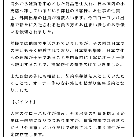
海外から雑貨を中心とした商品を仕入れ、日本国内の小
売店へ卸しているという弊社のお客様。お仕事の性質
上、外国出身の社員が複数人います。今回ヨーロッパ出
身で新たに入社される社員の方のお住まい探しのお手伝
いを依頼されました。
前職では他国で生活されていましたが、その前は日本で
の生活も長く経験されており、日本語も堪能。日本文化
への理解が十分であることを内覧前に丁寧にオーナー側
へ説明することで、提案物件の幅を広げていきました。
またお勤め先にも相談し、契約名義は法人としていただ
くことで、オーナー側の安心感にも繋がり無事成約とな
りました。
【ポイント】
人材のグローバル化が進み、外国出身の社員を抱える企
業は一般的になりつつありますが、賃貸市場では残念な
がら「外国籍」というだけで敬遠されてしまう物件が一
定数存在します。