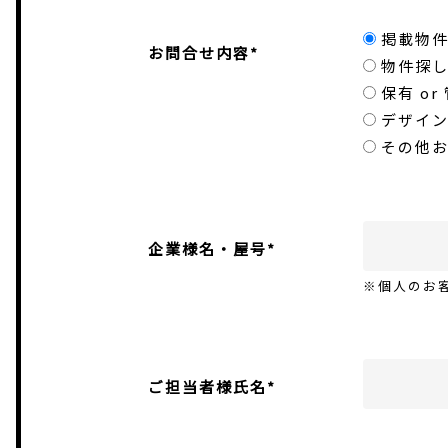
掲載物
お問合せ内容*
物件探
保有 o
デザイ
その他
企業様名・屋号*
※個人のお
ご担当者様氏名*