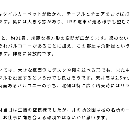
はタイルカーペットが敷かれ、テーブルとチェアをおけば
です。奥には大きな窓があり、JRの電車が走る様子も望む
ると、約31畳、綺麗な長方形の空間が広がります。梁のな
ぞれバルコニーがあることに加え、この部屋は角部屋とい
ます。非常に開放的です。
いては、大きな壁面側にデスクや棚を並べる形でも、また
ブルを設置するという形でも良さそうです。天井高は2.5m
両面あるバルコニーのうち、北側は特に広く晴天時にはリ
材当日は生憎の空模様でしたが、井の頭公園は桜の名所の
、お仕事に向き合える環境ではないかと思います。