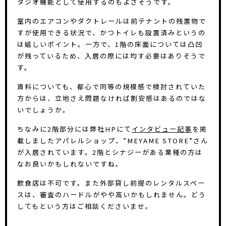
タジオ機能として使用するのもよさそうです。
室内のエアコンやダクトレールは前テナントの残置物で
すが使用できる状況で、かつトイレも設置済みというの
は嬉しいポイント。一方で、1階の床面については凸凹
が残っているため、入居の際には均す必要はありそうで
す。
賃料についても、都心で同等の規模感で検討されていた
方からは、立地さえ問題なければ割安感はあるのではな
いでしょうか。
ちなみに2階部分には弊社HPにて
インタビュー記事
を掲
載しましたアパレルショップ、”MEYAME STORE”さん
が入居されています。2階とシナジーがある業種の方は
なお良いかもしれないですね。
飲食店は不可です。また外部貸し前提のレンタルスペー
スは、審査のハードルがやや高いかもしれません。どう
してもという方はご相談くださいませ。