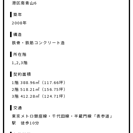
港区南青山6
築年
2008年
構造
鉄骨・鉄筋コンクリート造
所在階
1,2,3階
契約面積
1階 388.96㎡（117.66坪）
2階 518.21㎡（156.75坪）
3階 412.28㎡（124.71坪）
交通
東京メトロ銀座線・千代田線・半蔵門線「表参道」
駅 徒歩10分