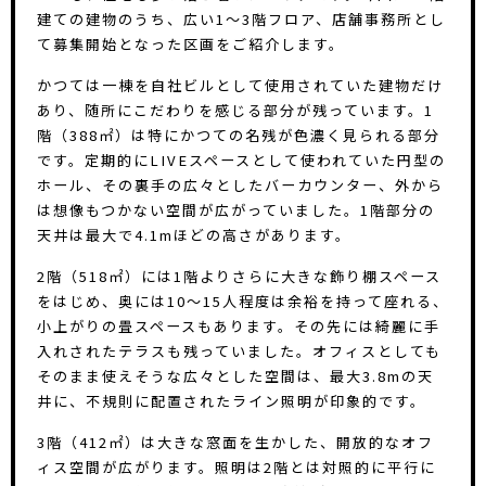
建ての建物のうち、広い1〜3階フロア、店舗事務所とし
て募集開始となった区画をご紹介します。
かつては一棟を自社ビルとして使用されていた建物だけ
あり、随所にこだわりを感じる部分が残っています。1
階（388㎡）は特にかつての名残が色濃く見られる部分
です。定期的にLIVEスペースとして使われていた円型の
ホール、その裏手の広々としたバーカウンター、外から
は想像もつかない空間が広がっていました。1階部分の
天井は最大で4.1mほどの高さがあります。
2階（518㎡）には1階よりさらに大きな飾り棚スペース
をはじめ、奥には10〜15人程度は余裕を持って座れる、
小上がりの畳スペースもあります。その先には綺麗に手
入れされたテラスも残っていました。オフィスとしても
そのまま使えそうな広々とした空間は、最大3.8mの天
井に、不規則に配置されたライン照明が印象的です。
3階（412㎡）は大きな窓面を生かした、開放的なオフ
ィス空間が広がります。照明は2階とは対照的に平行に